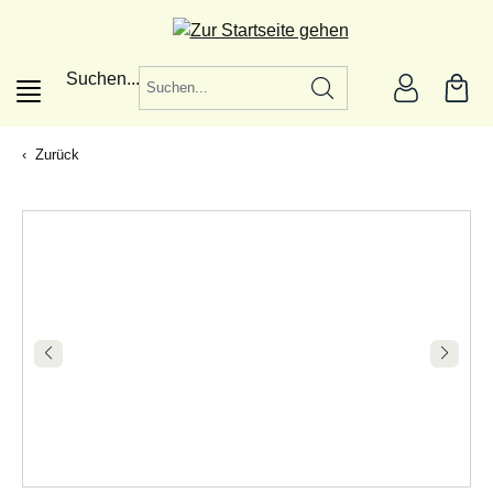
alt springen
Suchen...
Zurück
|