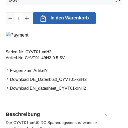
Produkt Anzahl: Gib den gewünschten Wert ein oder benutze die Sc
In den Warenkorb
Serien-Nr:
CYVT01-xnH2
Artikel-Nr:
CYVT01-49H2-0.5-5V
Fragen zum Artikel?
Download DE_Datenblatt_CYVT01-xnH2
Download EN_datasheet_CYVT01-xnH2
Beschreibung
Der CYVT01-xnU0 DC Spannungssensor/-wandler