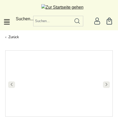
alt springen
Suchen...
Zurück
|