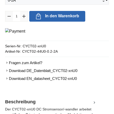
Produkt Anzahl: Gib den gewünschten Wert ein oder benutze die Sc
In den Warenkorb
Serien-Nr:
CYCT02-xnU0
Artikel-Nr:
CYCT02-44U0-0.2-2A
Fragen zum Artikel?
Download DE_Datenblatt_CYCT02-xnU0
Download EN_datasheet_CYCT02-xnU0
Beschreibung
Der CYCT02-xnU0 DC Stromsensor/-wandler arbeitet