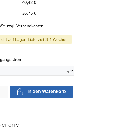
40,42 €
36,75 €
wSt. zzgl. Versandkosten
 nicht auf Lager, Lieferzeit 3-4 Wochen
auswählen
ngangsstrom
l: Gib den gewünschten Wert ein oder benutze die Schaltflächen um 
In den Warenkorb
HCT-C4TV