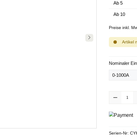
Ab
5
Ab
10
Preise inkl. M
Artikel
Nominaler Ei
Produkt Anzah
Serien-Nr:
CY