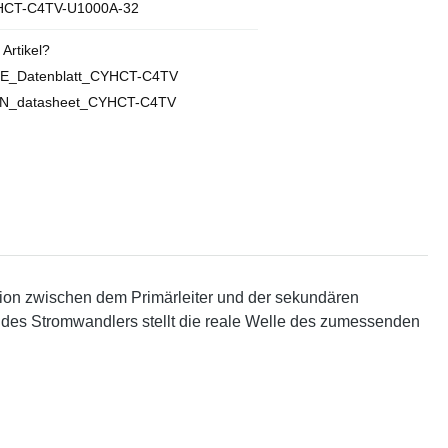
CT-C4TV-U1000A-32
Artikel?
DE_Datenblatt_CYHCT-C4TV
EN_datasheet_CYHCT-C4TV
lation zwischen dem Primärleiter und der sekundären
des Stromwandlers stellt die reale Welle des zumessenden