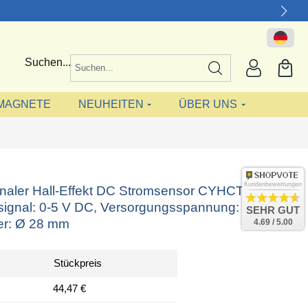
Suchen...
MAGNETE
NEUHEITEN
ÜBER UNS
Kundenbewertungen
onaler Hall-Effekt DC Stromsensor CYHCT-C4TV,
ignal: 0-5 V DC, Versorgungsspannung: +12 V
SEHR GUT
er: Ø 28 mm
4.69 / 5.00
Stückpreis
44,47 €