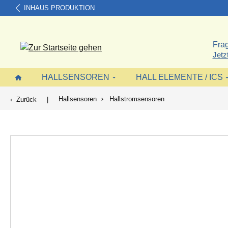
INHAUS PRODUKTION
springen
Zur Hauptnavigation springen
Frag
Jetz
HALLSENSOREN
HALL ELEMENTE / ICS
Hallsensoren
Hallstromsensoren
Zurück
|